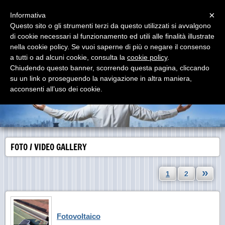
Menu
×
Informativa
Questo sito o gli strumenti terzi da questo utilizzati si avvalgono
di cookie necessari al funzionamento ed utili alle finalità illustrate
elettroimpianti Sessa s.r.l.
nella cookie policy. Se vuoi saperne di più o negare il consenso
progettazione ed installazione impianti elettrici ed
elettronici
a tutti o ad alcuni cookie, consulta la
cookie policy
.
Chiudendo questo banner, scorrendo questa pagina, cliccando
su un link o proseguendo la navigazione in altra maniera,
acconsenti all’uso dei cookie.
FOTO / VIDEO GALLERY
»
1
2
Fotovoltaico